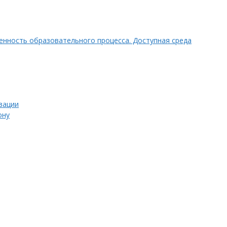
нность образовательного процесса. Доступная среда
зации
ону