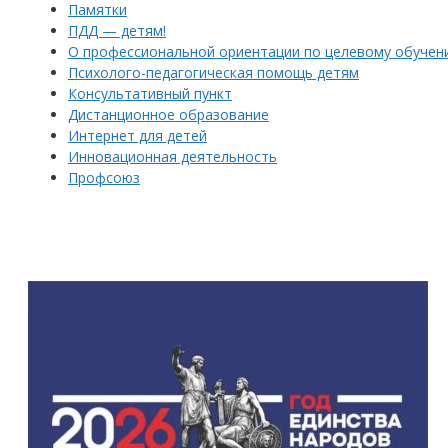
Памятки
ПДД — детям!
О профессиональной ориентации по целевому обучен
Психолого-педагогическая помощь детям
Консультативный пункт
Дистанционное образование
Интернет для детей
Инновационная деятельность
Профсоюз