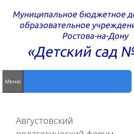
Перейти
к
содержимому
Меню
Августовский
педагогический форум