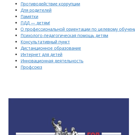
Противодействие коррупции
Для родителей
Памятки
ПДД — детям!
О профессиональной ориентации по целевому обучен
Психолого-педагогическая помощь детям
Консультативный пункт
Дистанционное образование
Интернет для детей
Инновационная деятельность
Профсоюз