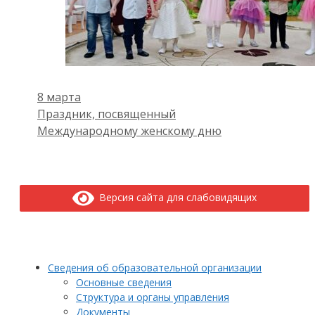
8 марта
Праздник, посвященный
Международному женскому дню
Версия сайта для слабовидящих
Сведения об образовательной организации
Основные сведения
Структура и органы управления
Документы