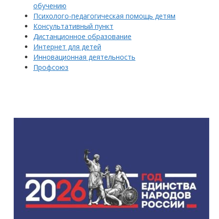
обучению
Психолого-педагогическая помощь детям
Консультативный пункт
Дистанционное образование
Интернет для детей
Инновационная деятельность
Профсоюз