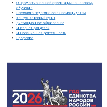
О профессиональной ориентации по целевому
обучению
Психолого-педагогическая помощь детям
Консультативный пункт
Дистанционное образование
Интернет для детей
Инновационная деятельность
Профсоюз