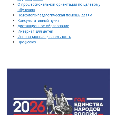
О профессиональной ориентации по целевому
обучению
Психолого-педагогическая помощь детям
Консультативный пункт
Дистанционное образование
Интернет для детей
Инновационная деятельность
Профсоюз