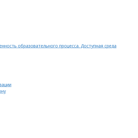
нность образовательного процесса. Доступная среда
зации
ону