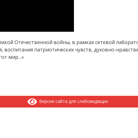
икой Отечественной войны, в рамках сетевой лаборат
я, воспитания патриотических чувств, духовно-нравс
тот мир…»
Версия сайта для слабовидящих