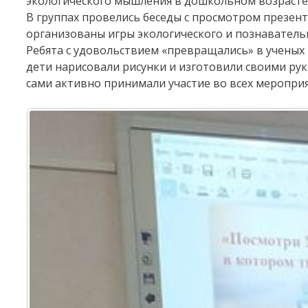
экологического мышления в дошкольном возрасте
В группах провелись беседы с просмотром презента
организованы игры экологического и познаватель
Ребята с удовольствием «превращались» в ученых
дети нарисовали рисунки и изготовили своими рука
сами активно принимали участие во всех мероприя