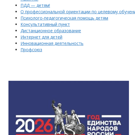
ПДД — детям!
О профессиональной ориентации по целевому обучен
Психолого-педагогическая помощь детям
Консультативный пункт
Дистанционное образование
Интернет для детей
Инновационная деятельность
Профсоюз