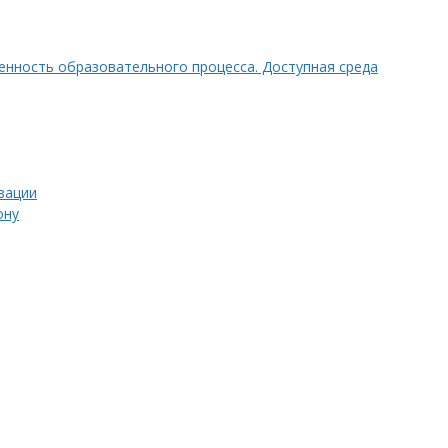
нность образовательного процесса. Доступная среда
зации
ону