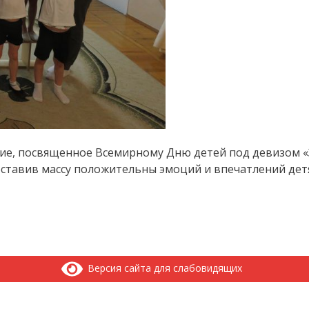
ятие, посвященное Всемирному Дню детей под девизом
ставив массу положительны эмоций и впечатлений детя
Версия сайта для слабовидящих