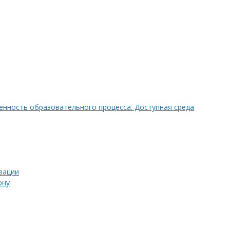
нность образовательного процесса. Доступная среда
зации
ону