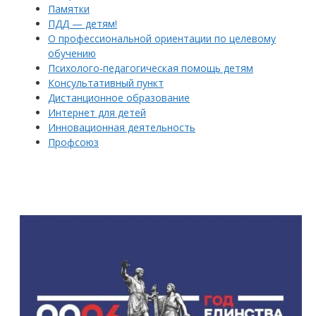
Памятки
ПДД — детям!
О профессиональной ориентации по целевому
обучению
Психолого-педагогическая помощь детям
Консультативный пункт
Дистанционное образование
Интернет для детей
Инновационная деятельность
Профсоюз